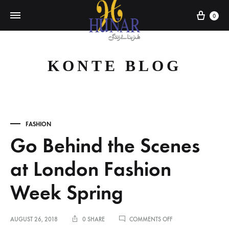
Cart
0
KONTE BLOG
FASHION
Go Behind the Scenes
at London Fashion
Week Spring
ON
AUGUST 26, 2018
0 SHARE
COMMENTS OFF
GO