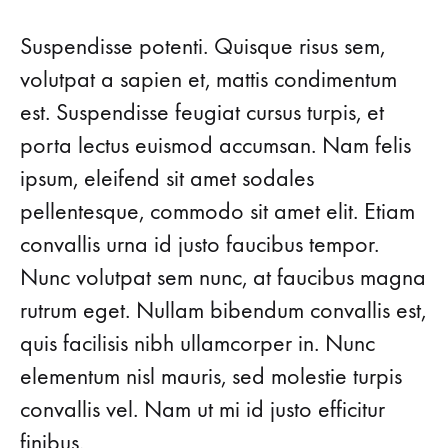
BEHIND
THE
Suspendisse potenti. Quisque risus sem,
SCENES
AT
volutpat a sapien et, mattis condimentum
LONDON
est. Suspendisse feugiat cursus turpis, et
FASHION
WEEK
porta lectus euismod accumsan. Nam felis
SPRING
ipsum, eleifend sit amet sodales
pellentesque, commodo sit amet elit. Etiam
convallis urna id justo faucibus tempor.
Nunc volutpat sem nunc, at faucibus magna
rutrum eget. Nullam bibendum convallis est,
quis facilisis nibh ullamcorper in. Nunc
elementum nisl mauris, sed molestie turpis
convallis vel. Nam ut mi id justo efficitur
finibus.