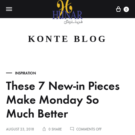
Cart
0
KONTE BLOG
INSPIRATION
These 7 New-in Pieces
Make Monday So
Much Better
ON
AUGUST 23, 2018
0 SHARE
COMMENTS OFF
THESE