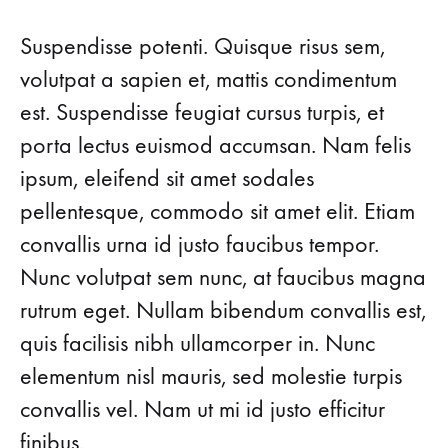
7
NEW-
Suspendisse potenti. Quisque risus sem,
IN
PIECES
volutpat a sapien et, mattis condimentum
MAKE
est. Suspendisse feugiat cursus turpis, et
MONDAY
SO
porta lectus euismod accumsan. Nam felis
MUCH
BETTER
ipsum, eleifend sit amet sodales
pellentesque, commodo sit amet elit. Etiam
convallis urna id justo faucibus tempor.
Nunc volutpat sem nunc, at faucibus magna
rutrum eget. Nullam bibendum convallis est,
quis facilisis nibh ullamcorper in. Nunc
elementum nisl mauris, sed molestie turpis
convallis vel. Nam ut mi id justo efficitur
finibus.