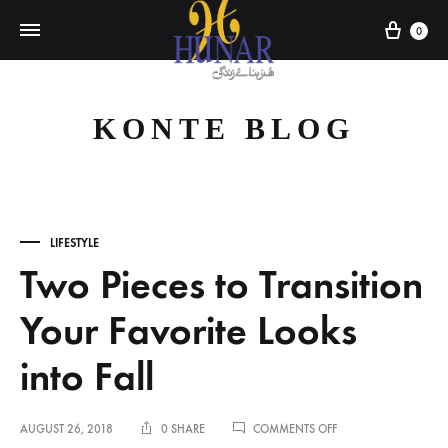
Cart
0
KONTE BLOG
LIFESTYLE
Two Pieces to Transition
Your Favorite Looks
into Fall
ON
AUGUST 26, 2018
0 SHARE
COMMENTS OFF
TWO