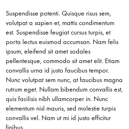
PIECES
TO
Suspendisse potenti. Quisque risus sem,
TRANSITION
YOUR
volutpat a sapien et, mattis condimentum
FAVORITE
est. Suspendisse feugiat cursus turpis, et
LOOKS
INTO
porta lectus euismod accumsan. Nam felis
FALL
ipsum, eleifend sit amet sodales
pellentesque, commodo sit amet elit. Etiam
convallis urna id justo faucibus tempor.
Nunc volutpat sem nunc, at faucibus magna
rutrum eget. Nullam bibendum convallis est,
quis facilisis nibh ullamcorper in. Nunc
elementum nisl mauris, sed molestie turpis
convallis vel. Nam ut mi id justo efficitur
finibus.