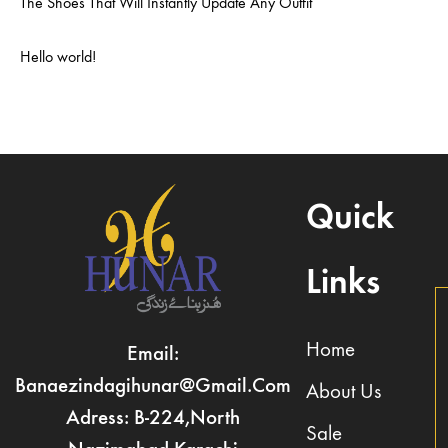
The Shoes That Will Instantly Update Any Outfit
Hello world!
Quick
Links
Home
Email:
Banaezindagihunar@gmail.com
About Us
Adress: B-224,North
Sale